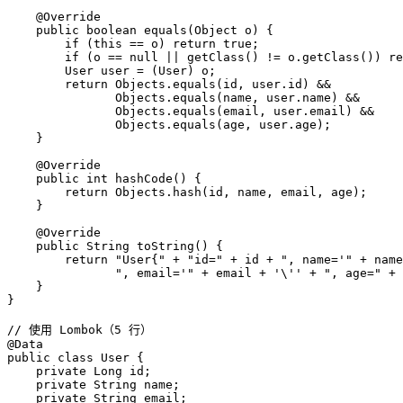
    @Override

    public boolean equals(Object o) {

        if (this == o) return true;

        if (o == null || getClass() != o.getClass()) re
        User user = (User) o;

        return Objects.equals(id, user.id) &&

               Objects.equals(name, user.name) &&

               Objects.equals(email, user.email) &&

               Objects.equals(age, user.age);

    }

    @Override

    public int hashCode() {

        return Objects.hash(id, name, email, age);

    }

    @Override

    public String toString() {

        return "User{" + "id=" + id + ", name='" + name
               ", email='" + email + '\'' + ", age=" + 
    }

}

// 使用 Lombok（5 行）

@Data

public class User {

    private Long id;

    private String name;

    private String email;
