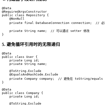
@Data

@RequiredArgsConstructor

public class Repository {

    @NonNull

    private final DatabaseConnection connection;  /
    private String name;  // 可以通过 setter 修改

}
5. 避免循环引用时的无限递归
@Data

public class User {

    private Long id;

    private String name;

    @ToString.Exclude

    @EqualsAndHashCode.Exclude

    private Company company;  // 避免在 toString/equal
}

@Data

public class Company {

    private Long id;

    @ToString.Exclude
