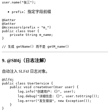
user.name("张三");
：指定字段前缀
prefix
@Getter

@Setter

@Accessors(prefix = "m_")

public class User {

    private String m_name;

}

// 生成 getName() 而不是 getM_name()
9. @Slf4j（日志注解）
自动注入 SLF4J 日志对象。
@Slf4j

public class UserService {

    public void createUser(User user) {

        log.info("创建用户: {}", user);

        log.debug("详细信息: {}", user.toString());

        log.error("发生错误", new Exception());

    }

}
