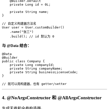
    @Builder.Default

    private Long id = 0L;

    private String name;

}

// 自定义构建器方法名

User user = User.customBuilder()

    .name("张三")

    .build(); // id 默认为 0
与 @Data 结合：
@Data

@Builder

public class Company {

    private Long companyId;

    private String companyName;

    private String businessLicenseCode;

}

// 既可以用构建器，也有 getter/setter
4. @NoArgsConstructor 和 @AllArgsConstructor
生成无参和全参构造器。