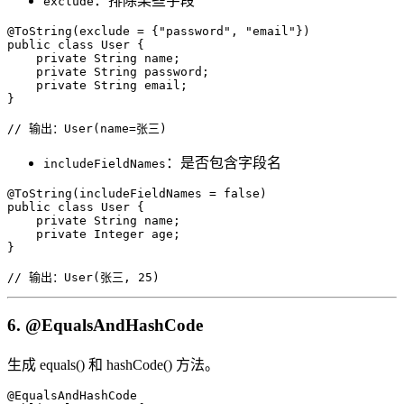
：排除某些字段
exclude
@ToString(exclude = {"password", "email"})

public class User {

    private String name;

    private String password;

    private String email;

}

// 输出：User(name=张三)
：是否包含字段名
includeFieldNames
@ToString(includeFieldNames = false)

public class User {

    private String name;

    private Integer age;

}

// 输出：User(张三, 25)
6. @EqualsAndHashCode
生成 equals() 和 hashCode() 方法。
@EqualsAndHashCode
