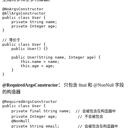
@NoArgsConstructor

@AllArgsConstructor

public class User {

    private String name;

    private Integer age;

}

// 等价于

public class User {

    public User() {}

    public User(String name, Integer age) {

        this.name = name;

        this.age = age;

    }

}
@RequiredArgsConstructor：
只包含 final 和 @NonNull 字段
的构造器
@RequiredArgsConstructor

public class User {

    private final String name;  // 会被包含在构造器中

    private Integer age;         // 不会被包含

    @NonNull

    private String email;        // 会被包含在构造器中
