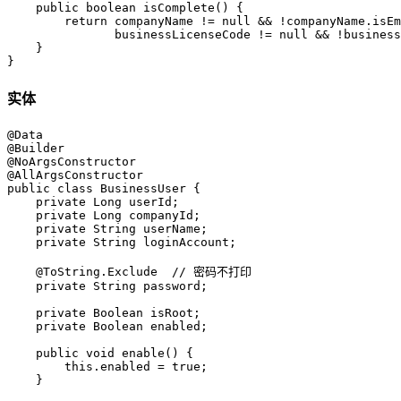
    public boolean isComplete() {

        return companyName != null && !companyName.isEm
               businessLicenseCode != null && !business
    }

}
实体
@Data

@Builder

@NoArgsConstructor

@AllArgsConstructor

public class BusinessUser {

    private Long userId;

    private Long companyId;

    private String userName;

    private String loginAccount;

    @ToString.Exclude  // 密码不打印

    private String password;

    private Boolean isRoot;

    private Boolean enabled;

    public void enable() {

        this.enabled = true;

    }
