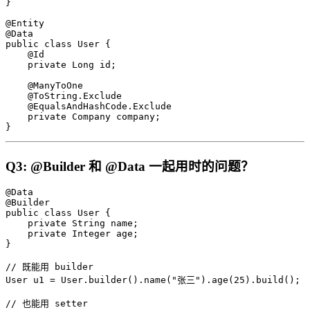
}

@Entity

@Data

public class User {

    @Id

    private Long id;

    @ManyToOne

    @ToString.Exclude

    @EqualsAndHashCode.Exclude

    private Company company;

}
Q3: @Builder 和 @Data 一起用时的问题？
@Data

@Builder

public class User {

    private String name;

    private Integer age;

}

// 既能用 builder

User u1 = User.builder().name("张三").age(25).build();

// 也能用 setter
