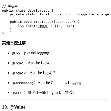
// 等价于

public class UserService {

    private static final Logger log = LoggerFactory.get
    public void createUser(User user) {

        log.info("创建用户: {}", user);

    }

}
其他日志注解：
：java.util.logging
@Log
：Apache Log4j
@Log4j
：Apache Log4j 2
@Log4j2
：Apache Commons Logging
@CommonsLog
：SLF4J with Logback（推荐）
@SLF4J
10. @Value