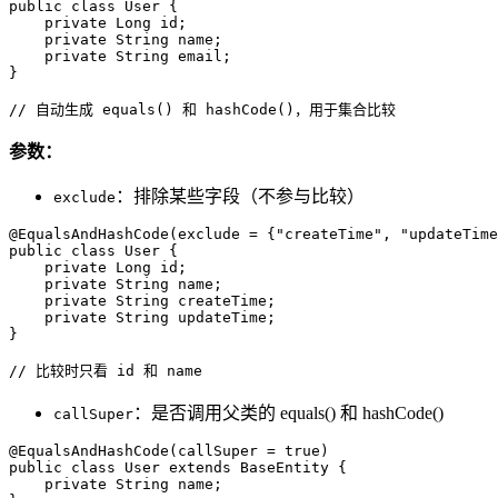
public class User {

    private Long id;

    private String name;

    private String email;

}

// 自动生成 equals() 和 hashCode()，用于集合比较
参数：
：排除某些字段（不参与比较）
exclude
@EqualsAndHashCode(exclude = {"createTime", "updateTime
public class User {

    private Long id;

    private String name;

    private String createTime;

    private String updateTime;

}

// 比较时只看 id 和 name
：是否调用父类的 equals() 和 hashCode()
callSuper
@EqualsAndHashCode(callSuper = true)

public class User extends BaseEntity {

    private String name;
