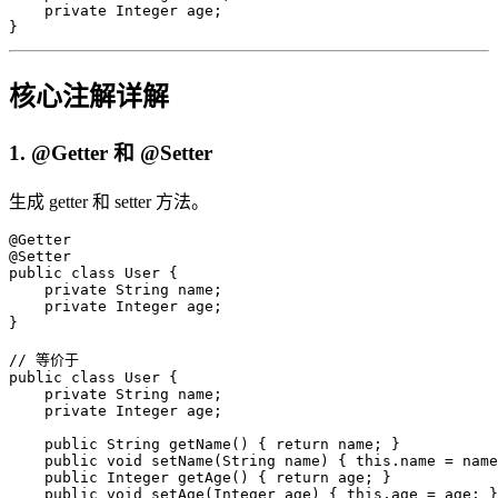
    private Integer age;

}
核心注解详解
1. @Getter 和 @Setter
生成 getter 和 setter 方法。
@Getter

@Setter

public class User {

    private String name;

    private Integer age;

}

// 等价于

public class User {

    private String name;

    private Integer age;

    public String getName() { return name; }

    public void setName(String name) { this.name = name
    public Integer getAge() { return age; }

    public void setAge(Integer age) { this.age = age; }
