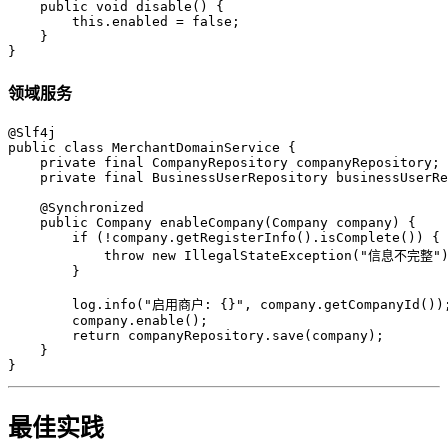
    public void disable() {

        this.enabled = false;

    }

}
领域服务
@Slf4j

public class MerchantDomainService {

    private final CompanyRepository companyRepository;

    private final BusinessUserRepository businessUserRe
    @Synchronized

    public Company enableCompany(Company company) {

        if (!company.getRegisterInfo().isComplete()) {

            throw new IllegalStateException("信息不完整")
        }

        log.info("启用商户: {}", company.getCompanyId());
        company.enable();

        return companyRepository.save(company);

    }

}
最佳实践