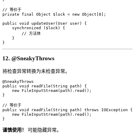
// 等价于

private final Object $lock = new Object[0];

public void updateUser(User user) {

    synchronized ($lock) {

        // 方法体

    }

}
12. @SneakyThrows
将检查异常转换为未检查异常。
@SneakyThrows

public void readFile(String path) {

    new FileInputStream(path).read();

}

// 等价于

public void readFile(String path) throws IOException {

    new FileInputStream(path).read();

}
谨慎使用！
可能隐藏异常。