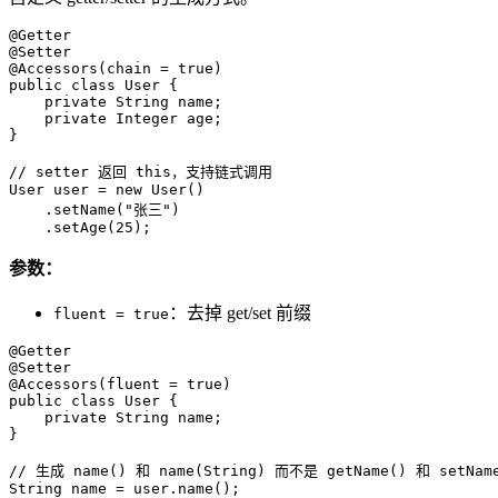
@Getter

@Setter

@Accessors(chain = true)

public class User {

    private String name;

    private Integer age;

}

// setter 返回 this，支持链式调用

User user = new User()

    .setName("张三")

    .setAge(25);
参数：
：去掉 get/set 前缀
fluent = true
@Getter

@Setter

@Accessors(fluent = true)

public class User {

    private String name;

}

// 生成 name() 和 name(String) 而不是 getName() 和 setName
String name = user.name();
