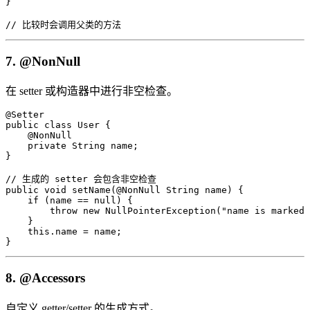
}

// 比较时会调用父类的方法
7. @NonNull
在 setter 或构造器中进行非空检查。
@Setter

public class User {

    @NonNull

    private String name;

}

// 生成的 setter 会包含非空检查

public void setName(@NonNull String name) {

    if (name == null) {

        throw new NullPointerException("name is marked 
    }

    this.name = name;

}
8. @Accessors
自定义 getter/setter 的生成方式。