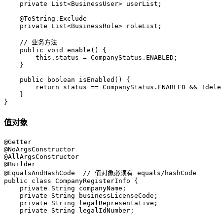
    private List<BusinessUser> userList;

    @ToString.Exclude

    private List<BusinessRole> roleList;

    // 业务方法

    public void enable() {

        this.status = CompanyStatus.ENABLED;

    }

    public boolean isEnabled() {

        return status == CompanyStatus.ENABLED && !dele
    }

}
值对象
@Getter

@NoArgsConstructor

@AllArgsConstructor

@Builder

@EqualsAndHashCode  // 值对象必须有 equals/hashCode

public class CompanyRegisterInfo {

    private String companyName;

    private String businessLicenseCode;

    private String legalRepresentative;

    private String legalIdNumber;
