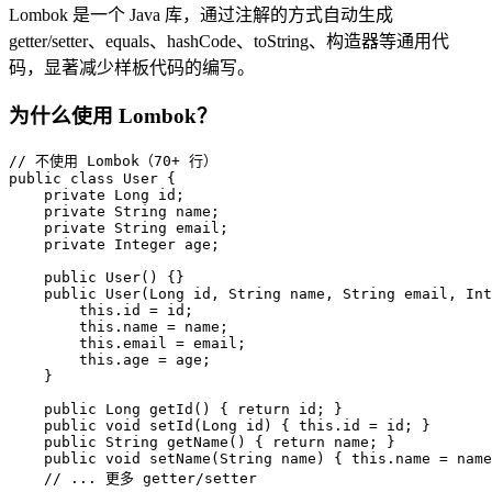
Lombok 是一个 Java 库，通过注解的方式自动生成
getter/setter、equals、hashCode、toString、构造器等通用代
码，显著减少样板代码的编写。
为什么使用 Lombok？
// 不使用 Lombok（70+ 行）

public class User {

    private Long id;

    private String name;

    private String email;

    private Integer age;

    public User() {}

    public User(Long id, String name, String email, Int
        this.id = id;

        this.name = name;

        this.email = email;

        this.age = age;

    }

    public Long getId() { return id; }

    public void setId(Long id) { this.id = id; }

    public String getName() { return name; }

    public void setName(String name) { this.name = name
    // ... 更多 getter/setter
