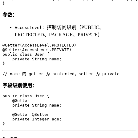
}
参数：
：控制访问级别（PUBLIC、
AccessLevel
PROTECTED、PACKAGE、PRIVATE）
@Getter(AccessLevel.PROTECTED)

@Setter(AccessLevel.PRIVATE)

public class User {

    private String name;

}

// name 的 getter 为 protected，setter 为 private
字段级别使用：
public class User {

    @Getter

    private String name;

    @Getter @Setter

    private Integer age;

}