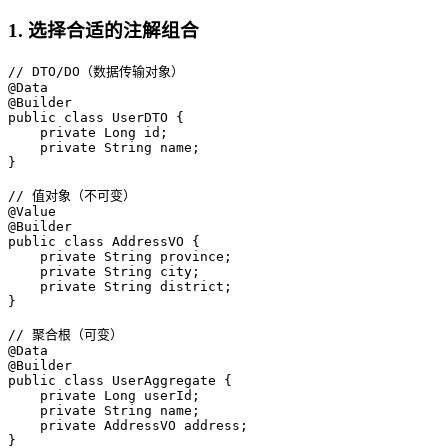
1. 选择合适的注解组合
// DTO/DO（数据传输对象）

@Data

@Builder

public class UserDTO {

    private Long id;

    private String name;

}

// 值对象（不可变）

@Value

@Builder

public class AddressVO {

    private String province;

    private String city;

    private String district;

}

// 聚合根（可变）

@Data

@Builder

public class UserAggregate {

    private Long userId;

    private String name;

    private AddressVO address;

}