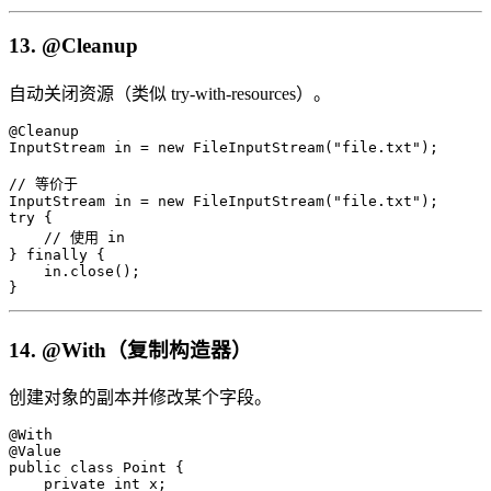
13. @Cleanup
自动关闭资源（类似 try-with-resources）。
@Cleanup

InputStream in = new FileInputStream("file.txt");

// 等价于

InputStream in = new FileInputStream("file.txt");

try {

    // 使用 in

} finally {

    in.close();

}
14. @With（复制构造器）
创建对象的副本并修改某个字段。
@With

@Value

public class Point {

    private int x;
