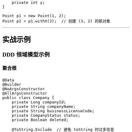
    private int y;

}

Point p1 = new Point(1, 2);

Point p2 = p1.withX(3);  // 创建 (3, 2) 的新对象
实战示例
DDD 领域模型示例
聚合根
@Data

@Builder

@NoArgsConstructor

@AllArgsConstructor

public class Company {

    private Long companyId;

    private String companyName;

    private String businessLicenseCode;

    private CompanyStatus status;

    private Boolean deleted;

    @ToString.Exclude  // 避免 toString 时过多信息
