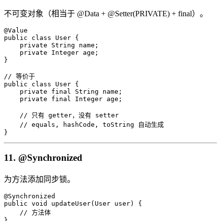
不可变对象（相当于 @Data + @Setter(PRIVATE) + final）。
@Value

public class User {

    private String name;

    private Integer age;

}

// 等价于

public class User {

    private final String name;

    private final Integer age;

    // 只有 getter，没有 setter

    // equals, hashCode, toString 自动生成

}
11. @Synchronized
为方法添加同步锁。
@Synchronized

public void updateUser(User user) {

    // 方法体

}
