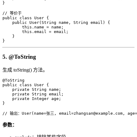
}

// 等价于

public class User {

    public User(String name, String email) {

        this.name = name;

        this.email = email;

    }

}
5. @ToString
生成 toString() 方法。
@ToString

public class User {

    private String name;

    private String email;

    private Integer age;

}

// 输出：User(name=张三, email=zhangsan@example.com, age=
参数：