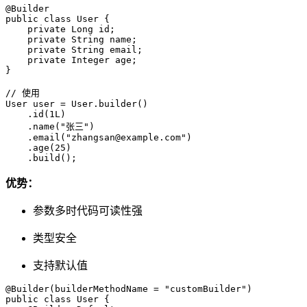
@Builder

public class User {

    private Long id;

    private String name;

    private String email;

    private Integer age;

}

// 使用

User user = User.builder()

    .id(1L)

    .name("张三")

    .email("zhangsan@example.com")

    .age(25)

    .build();
优势：
参数多时代码可读性强
类型安全
支持默认值
@Builder(builderMethodName = "customBuilder")

public class User {
