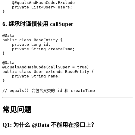
    @EqualsAndHashCode.Exclude

    private List<User> users;

}
6. 继承时谨慎使用 callSuper
@Data

public class BaseEntity {

    private Long id;

    private String createTime;

}

@Data

@EqualsAndHashCode(callSuper = true)

public class User extends BaseEntity {

    private String name;

}

// equals() 会包含父类的 id 和 createTime
常见问题
Q1: 为什么 @Data 不能用在接口上？