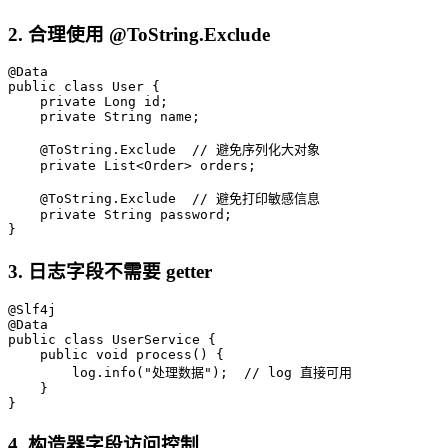
2. 合理使用 @ToString.Exclude
@Data

public class User {

    private Long id;

    private String name;

    @ToString.Exclude  // 避免序列化大对象

    private List<Order> orders;

    @ToString.Exclude  // 避免打印敏感信息

    private String password;

}
3. 日志字段不需要 getter
@Slf4j

@Data

public class UserService {

    public void process() {

        log.info("处理数据");  // log 直接可用

    }

}
4. 构造器字段访问控制