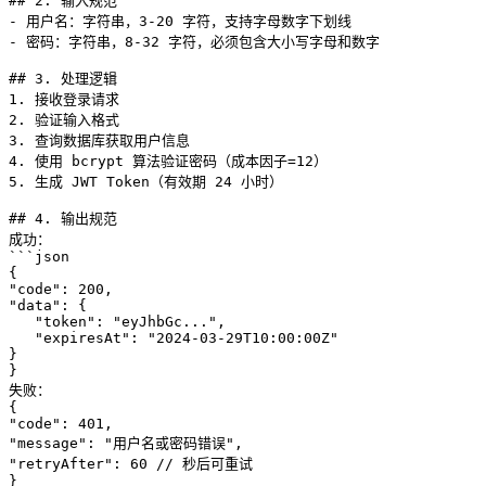
## 2. 输入规范

- 用户名：字符串，3-20 字符，支持字母数字下划线

- 密码：字符串，8-32 字符，必须包含大小写字母和数字

## 3. 处理逻辑

1. 接收登录请求

2. 验证输入格式

3. 查询数据库获取用户信息

4. 使用 bcrypt 算法验证密码（成本因子=12）

5. 生成 JWT Token（有效期 24 小时）

## 4. 输出规范

成功：

```json

{

"code": 200,

"data": {

   "token": "eyJhbGc...",

   "expiresAt": "2024-03-29T10:00:00Z"

}

}

失败：

{

"code": 401,

"message": "用户名或密码错误",

"retryAfter": 60 // 秒后可重试

}
